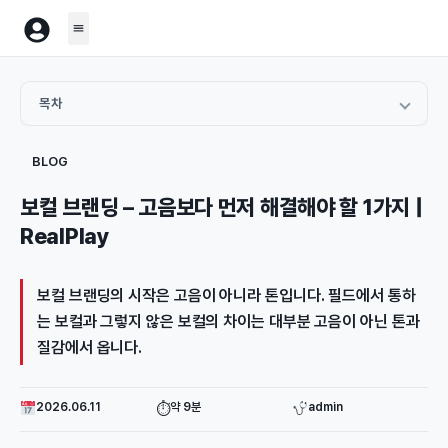
목차
고음이 전부라고 생각했던 시절
BLOG
노래방 사운드의 한계
보컬 브랜딩 – 고음보다 먼저 해결해야 할 1가지 |
추구미는 힙한데 플레이는 여전히,
RealPlay
필드에서 활동하는 아티스트들의 진짜 고민
톤이 좋아지면 고음도 함께 좋아진다
보컬 브랜딩의 시작은 고음이 아니라 톤입니다. 필드에서 통하
보컬 브랜딩이란 결국 무엇인가
는 보컬과 그렇지 않은 보컬의 차이는 대부분 고음이 아닌 톤과
자주 묻는 질문
질감에서 옵니다.
2026.06.11
약 9분
admin
⏱