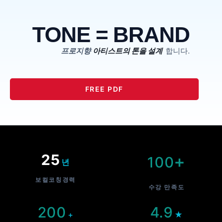
TONE = BRAND
프로지향
아티스트의 톤을 설계
합니다.
FREE PDF
25
+
100
년
보컬코칭경력
수강 만족도
200
4.9
+
★